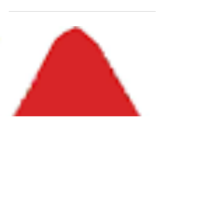
Nei giorni scorsi, con scarsa attenzione da parte dei
media non statunitensi, si è consumato uno dei più
grandi furti di dati nella...